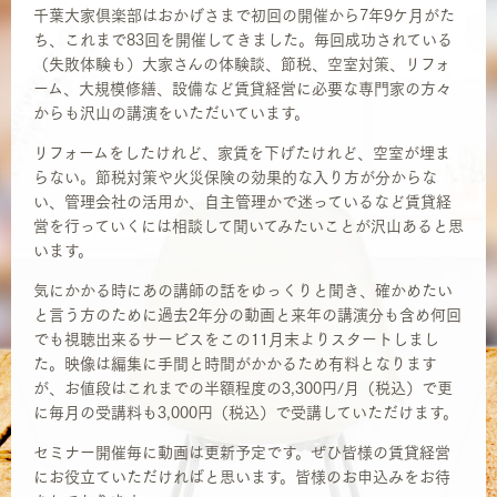
千葉大家倶楽部はおかげさまで初回の開催から7年9ケ月がた
ち、これまで83回を開催してきました。毎回成功されている
（失敗体験も）大家さんの体験談、節税、空室対策、リフォ
ーム、大規模修繕、設備など賃貸経営に必要な専門家の方々
からも沢山の講演をいただいています。
リフォームをしたけれど、家賃を下げたけれど、空室が埋ま
らない。節税対策や火災保険の効果的な入り方が分からな
い、管理会社の活用か、自主管理かで迷っているなど賃貸経
営を行っていくには相談して聞いてみたいことが沢山あると思
います。
気にかかる時にあの講師の話をゆっくりと聞き、確かめたい
と言う方のために過去2年分の動画と来年の講演分も含め何回
でも視聴出来るサービスをこの11月末よりスタートしまし
た。映像は編集に手間と時間がかかるため有料となります
が、お値段はこれまでの半額程度の3,300円/月（税込）で更
に毎月の受講料も3,000円（税込）で受講していただけます。
セミナー開催毎に動画は更新予定です。ぜひ皆様の賃貸経営
にお役立ていただければと思います。皆様のお申込みをお待